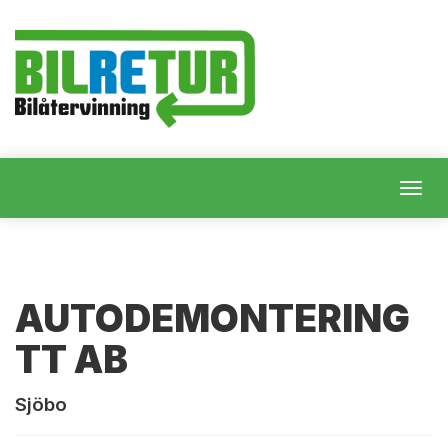
Togg
navig
AUTODEMONTERING
TT AB
Sjöbo