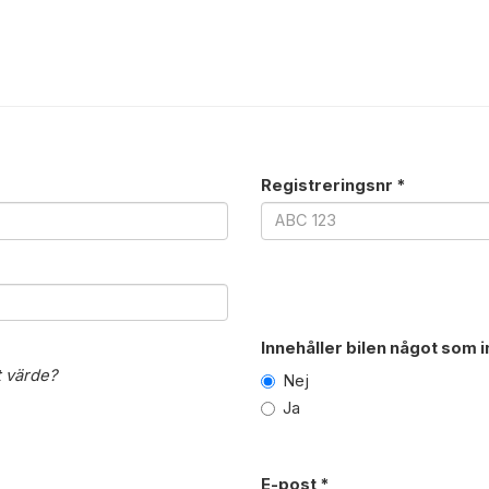
Registreringsnr *
Innehåller bilen något som i
t värde?
Nej
Ja
E-post *