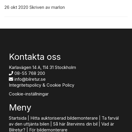
26
okt
2020
Skriven av marlon
Kontakta oss
Karlavägen 14 A, 114 31 Stockholm
08-55 768 200
info@bilretur.se
Integritetspolicy & Cookie Policy
Cookie-inställningar
Meny
Startsida
|
Hitta auktoriserad bildemonterare
|
Ta farväl
av den uttjänta bilen
|
Så här återvinns din bil
|
Vad är
Bilretur?
|
För bildemonterare